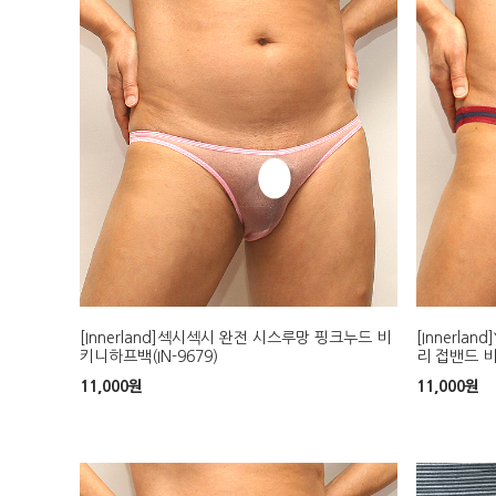
[Innerland]섹시섹시 완전 시스루망 핑크누드 비
[Innerl
키니하프백(IN-9679)
리 접밴드 비
11,000
원
11,000
원