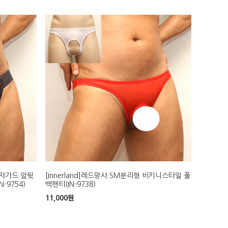
브쟈가드 앞뒷
[Innerland]레드망사 SM분리형 비키니스타일 풀
-9754)
백팬티(IN-9738)
11,000
원