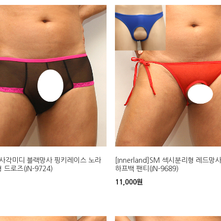
and]사각미디 블랙망사 핑키레이스 노라
[Innerland]SM 섹시분리형 레드
드로즈(IN-9724)
하프백 팬티(IN-9689)
11,000
원