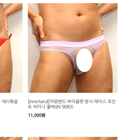
망사 섹시묶음
[Innerland]아웃밴드 바이올렛 망사 레이스 포인
트 비키니 풀백(IN-9683)
11,000
원