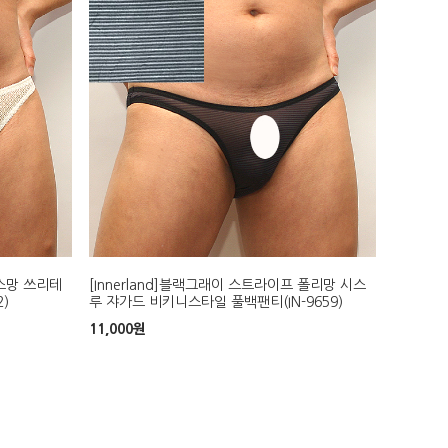
이스망 쓰리테
[Innerland]블랙그래이 스트라이프 폴리망 시스
)
루 쟈가드 비키니스타일 풀백팬티(IN-9659)
11,000
원