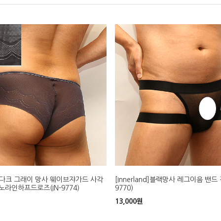
and]다크 그래이 망사 웨이브쟈가드 사각
[Innerland]블랙망사 레그이음 밴드 
라인하프드로즈(IN-9774)
9770)
13,000
원