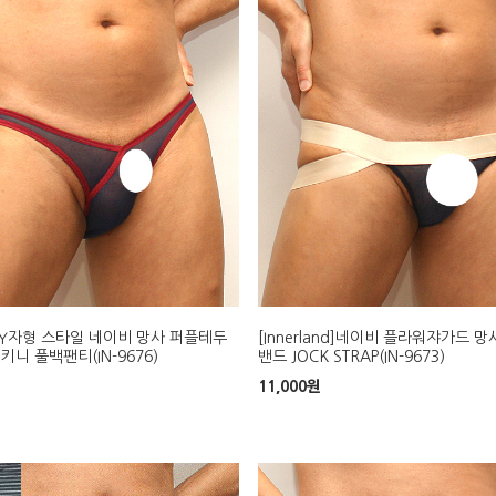
and]Y자형 스타일 네이비 망사 퍼플테두
[Innerland]네이비 플라워쟈가드 
키니 풀백팬티(IN-9676)
밴드 JOCK STRAP(IN-9673)
11,000
원