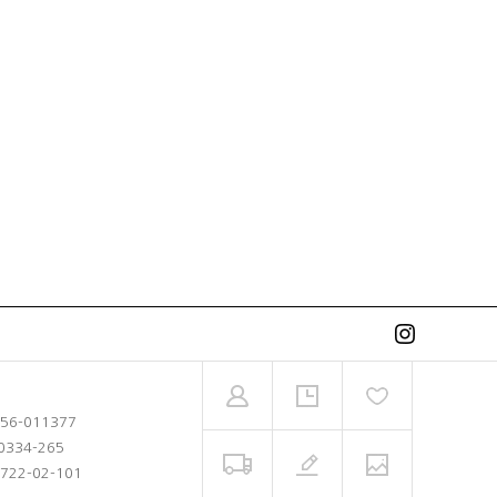
-56-011377
0334-265
722-02-101