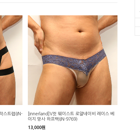
작스트랩(IN-
[Innerland]V컷 웨이스트 로얄네이비 레이스 베
이지 망사 하프백(IN-9769)
13,000
원