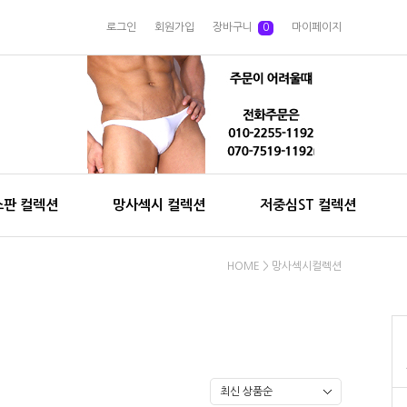
로그인
회원가입
장바구니
0
마이페이지
스판 컬렉션
망사섹시 컬렉션
저중심ST 컬렉션
HOME
>
망사섹시컬렉션