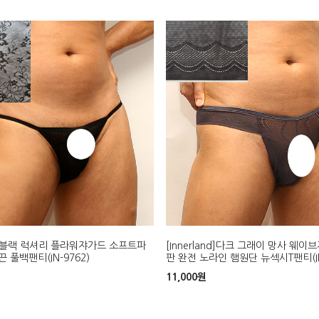
and]블랙 럭셔리 플라워쟈가드 소프트파
[Innerland]다크 그래이 망사 웨이
 풀백팬티(IN-9762)
판 완전 노라인 햄원단 뉴섹시T팬티(IN
11,000
원