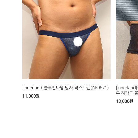
[Innerland]블루진나염 망사 작스트랩(IN-9671)
[Innerl
루 쟈가드 볼
11,000
원
13,000
원