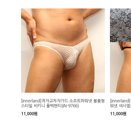
[Innerland]격자교차쟈가드 소프트파워넷 볼륨형
[Innerl
스타일 비키니 풀백팬티(IN-9766)
워넷 섹시옆끈
11,000
원
11,000
원