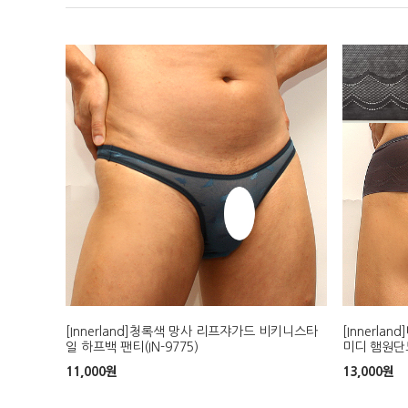
[Innerland]청록색 망사 리프쟈가드 비키니스타
[Innerl
일 하프백 팬티(IN-9775)
미디 햄원단노
11,000
원
13,000
원