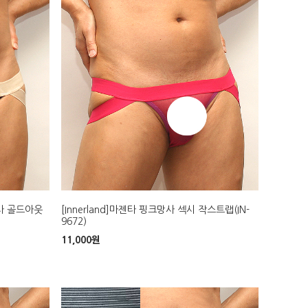
망사 골드아웃
[Innerland]마젠타 핑크망사 섹시 작스트랩(IN-
9672)
11,000
원