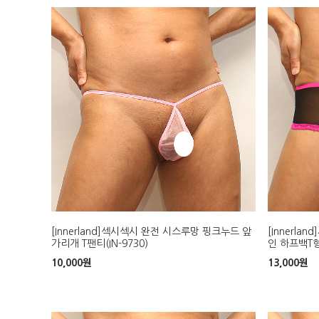
[Innerland]섹시섹시 완전 시스루망 핑크누드 앞
[Innerl
가리개 T팬티(IN-9730)
인 하프백T형 
10,000
원
13,000
원