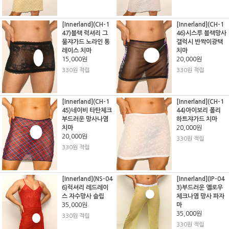
[Innerland](CH-1
[Innerland](CH-1
47)블랙 럭셔리 그
46)시스루 블랙망사
물쟈가드 노라인 통
갤럭시 반짝이광택
레이스 치마
치마
15,000원
20,000원
330원 적립
330원 적립
[Innerland](CH-1
[Innerland](CH-1
45)네이비 타탄체크
44)아이보리 폴리
부드러운 망사나염
하트쟈가드 치마
치마
20,000원
20,000원
330원 적립
330원 적립
[Innerland](NS-04
[Innerland](IP-04
6)럭셔리 레드레이
3)부드러운 옐로우
스 자수망사 슬립
체크나염 망사 파자
35,000원
마
35,000원
330원 적립
330원 적립