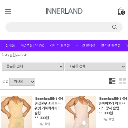
0
신제품
MD추천(스타일)
레이스 컬렉션
노라인 컬렉션
면스판 컬렉션
치마/슬립/파자마
정렬
[Innerland](NS-04
[Innerland](NS-04
9)옐로우 소프트파
8)아이보리 하트쟈
워넷 기하학쟈가드
가드 망사 슬립
슬립
35,000원
35,000원
330원 적립
330원 적립