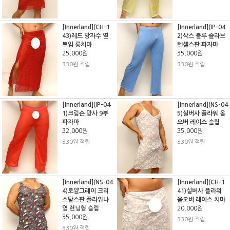
[Innerland](CH-1
[Innerland](IP-04
43)레드 망자수 옆
2)삭스 블루 슬라브
트임 롱치마
텐셀스판 파자마
25,000원
35,000원
330원 적립
330원 적립
[Innerland](IP-04
[Innerland](NS-04
1)크림슨 망사 9부
5)실버사 플라워 올
파자마
오버 레이스 슬립
32,000원
35,000원
330원 적립
330원 적립
[Innerland](NS-04
[Innerland](CH-1
4)로얄그래이 크리
41)실버사 플라워
스탈스판 플라워나
올오버 레이스 치마
염 런닝형 슬립
20,000원
35,000원
330원 적립
330원 적립