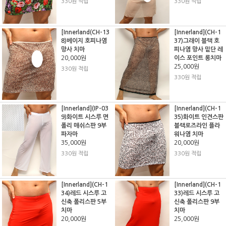
330원 적립
330원 적립
[Innerland(CH-13
[Innerland](CH-1
8)베이지 호피나염
37)그래이 블랙 호
망사 치마
피나염 망사 밑단 레
20,000원
이스 포인트 롱치마
25,000원
330원 적립
330원 적립
[Innerland](IP-03
[Innerland](CH-1
9)화이트 시스루 면
35)화이트 인견스판
폴리 매쉬스판 9부
블랙로즈라인 플라
파자마
워나염 치마
35,000원
20,000원
330원 적립
330원 적립
[Innerland](CH-1
[Innerland](CH-1
34)레드 시스루 고
33)레드 시스루 고
신축 폴리스판 5부
신축 폴리스판 9부
치마
치마
20,000원
25,000원