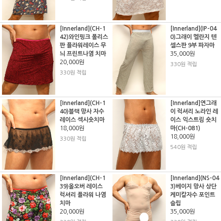
[Innerland](CH-1
[Innerland](IP-04
42)와인핑크 폴리스
0)그래이 멜란지 텐
판 플라워레이스 무
셀스판 9부 파자마
늬 프린트나염 치마
35,000원
20,000원
330원 적립
330원 적립
[Innerland](CH-1
[Innerland]연그래
40)블랙 망사 자수
이 럭셔리 노라인 레
레이스 섹시숏치마
이스 익스트림 숏치
18,000원
마(CH-081)
18,000원
330원 적립
540원 적립
[Innerland](CH-1
[Innerland](NS-04
39)올오버 레이스
3)베이지 망사 상단
럭셔리 플라워 나염
케미칼자수 포인트
치마
슬립
20,000원
35,000원