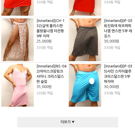
330원 적립
330원 적립
[Innerland](CH-1
[Innerland](IP-03
32)살색 폴리스판
8)진회색 하프퍼피
물방울나염 타잔형
나염 면스판 5부 레
9부 치마
깅스
25,000원
30,000원
330원 적립
330원 적립
[Innerland](NS-04
[Innerland](IP-03
2)아이스크림핑크
5)샤인 스카이블루
샤이니 크리스탈스
크리스탈스판 5부
판 슬립
파자마
35,000원
30,000원
330원 적립
330원 적립
더보기 ▼