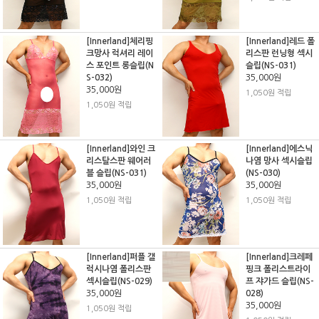
[Innerland]체리핑
[Innerland]레드 폴
크망사 럭셔리 레이
리스판 런닝형 섹시
스 포인트 롱슬립(N
슬립(NS-031)
S-032)
35,000원
35,000원
1,050원 적립
1,050원 적립
[Innerland]와인 크
[Innerland]에스닉
리스탈스판 웨어러
나염 망사 섹시슬립
블 슬립(NS-031)
(NS-030)
35,000원
35,000원
1,050원 적립
1,050원 적립
[Innerland]퍼플 갤
[Innerland]크레페
럭시나염 폴리스판
핑크 폴리스트라이
섹시슬립(NS-029)
프 쟈가드 슬립(NS-
35,000원
028)
35,000원
1,050원 적립