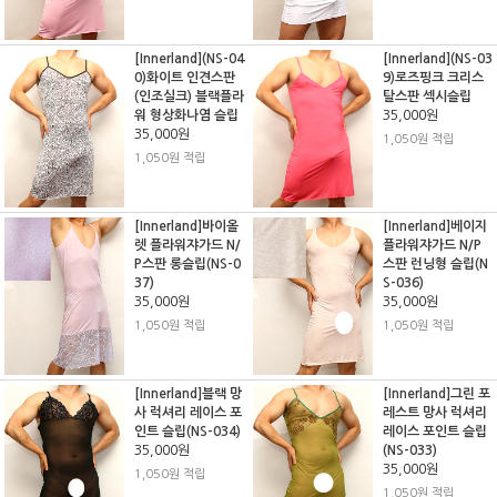
[Innerland](NS-04
[Innerland](NS-03
0)화이트 인견스판
9)로즈핑크 크리스
(인조실크) 블랙플라
탈스판 섹시슬립
워 형상화나염 슬립
35,000원
35,000원
1,050원 적립
1,050원 적립
[Innerland]바이올
[Innerland]베이지
렛 플라워쟈가드 N/
플라워쟈가드 N/P
P스판 롱슬립(NS-0
스판 런닝형 슬립(N
37)
S-036)
35,000원
35,000원
1,050원 적립
1,050원 적립
[Innerland]블랙 망
[Innerland]그린 포
사 럭셔리 레이스 포
레스트 망사 럭셔리
인트 슬립(NS-034)
레이스 포인트 슬립
35,000원
(NS-033)
35,000원
1,050원 적립
1,050원 적립