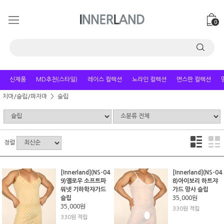
0
신제품
MD추천(스타일)
레이스 컬렉션
노라인 컬렉션
면스판 컬렉션
치마/슬립/파자마
슬립
정렬
[Innerland](NS-04
[Innerland](NS-04
9)옐로우 소프트파
8)아이보리 하트쟈
워넷 기하학쟈가드
가드 망사 슬립
슬립
35,000원
35,000원
330원 적립
330원 적립