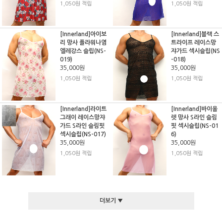
1,050원 적립
1,050원 적립
[Innerland]아이보
[Innerland]블랙 스
리 망사 플라워나염
트라이프 레이스망
엘레강스 슬립(NS-
쟈가드 섹시슬립(NS
019)
-018)
35,000원
35,000원
1,050원 적립
1,050원 적립
[Innerland]라이트
[Innerland]바이올
그래이 레이스망쟈
렛 망사 S라인 슬림
가드 S라인 슬림핏
핏 섹시슬립(NS-01
섹시슬립(NS-017)
6)
35,000원
35,000원
1,050원 적립
1,050원 적립
더보기 ▼