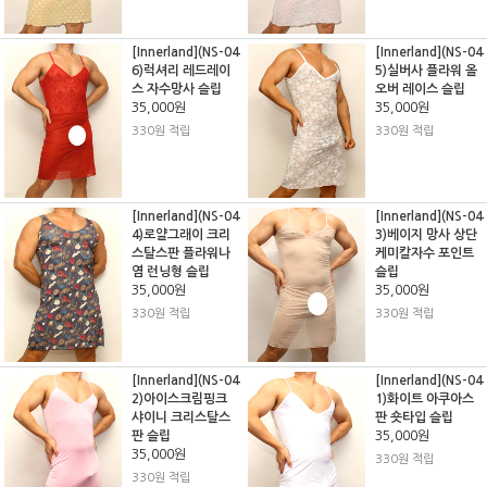
[Innerland](NS-04
[Innerland](NS-04
6)럭셔리 레드레이
5)실버사 플라워 올
스 자수망사 슬립
오버 레이스 슬립
35,000원
35,000원
330원 적립
330원 적립
[Innerland](NS-04
[Innerland](NS-04
4)로얄그래이 크리
3)베이지 망사 상단
스탈스판 플라워나
케미칼자수 포인트
염 런닝형 슬립
슬립
35,000원
35,000원
330원 적립
330원 적립
[Innerland](NS-04
[Innerland](NS-04
2)아이스크림핑크
1)화이트 아쿠아스
샤이니 크리스탈스
판 숏타입 슬립
판 슬립
35,000원
35,000원
330원 적립
330원 적립