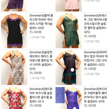
1,050원 적립
[Innerland]블랙 폴
[Innerland]포레스
리스판 럭셔리 섹시
트 그린 제브라나염
보라 스카랍 섹시슬
크리스탈스판 슬림
립(NS-026)
핏 옆트임 슬립(NS-
35,000원
025)
35,000원
1,050원 적립
1,050원 적립
[Innerland]슬림핏
[Innerland]네이비
레오파드 페이스 플
망사 밑단 럭셔리 캐
라워나염 옆트임 섹
미칼자수 그린 나이
시 나이트 슬립(NS-
트 슬립(NS-022)
023)
35,000원
35,000원
1,050원 적립
1,050원 적립
[Innerland]레드화
[Innerland]부드러
이트 로즈나염 슬림
운 코발트블루 웨이
폴리스판 골드펄 슬
브쟈가드 망사 슬림
립(NS-021)
핏 슬립(NS-020)
35,000원
35,000원