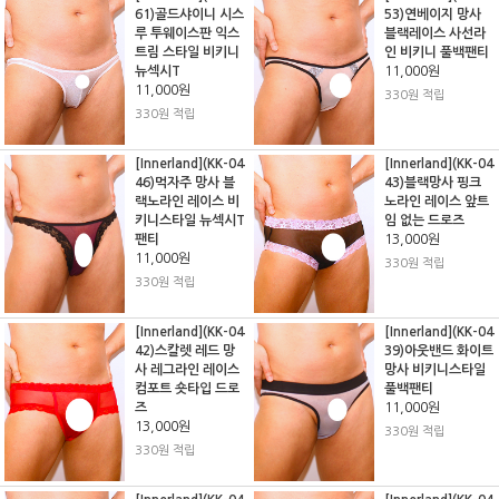
61)골드샤이니 시스
53)연베이지 망사
루 투웨이스판 익스
블랙레이스 사선라
트림 스타일 비키니
인 비키니 풀백팬티
뉴섹시T
11,000원
11,000원
330원 적립
330원 적립
[Innerland](KK-04
[Innerland](KK-04
46)먹자주 망사 블
43)블랙망사 핑크
랙노라인 레이스 비
노라인 레이스 앞트
키니스타일 뉴섹시T
임 없는 드로즈
팬티
13,000원
11,000원
330원 적립
330원 적립
[Innerland](KK-04
[Innerland](KK-04
42)스칼렛 레드 망
39)아웃밴드 화이트
사 레그라인 레이스
망사 비키니스타일
컴포트 숏타입 드로
풀백팬티
즈
11,000원
13,000원
330원 적립
330원 적립