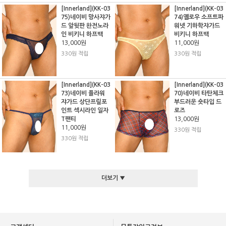
[Innerland](KK-03
[Innerland](KK-03
75)네이비 망사쟈가
74)옐로우 소프트파
드 앞뒷판 완전노라
워넷 기하학쟈가드
인 비키니 하프백
비키니 하프백
13,000원
11,000원
330원 적립
330원 적립
[Innerland](KK-03
[Innerland](KK-03
73)네이비 플라워
70)네이비 타탄체크
쟈가드 상단프릴포
부드러운 숏타입 드
인트 섹시라인 일자
로즈
T팬티
13,000원
11,000원
330원 적립
330원 적립
더보기 ▼