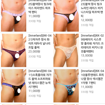
[Innerland](KK-04
[Innerland](KK-04
25)블랙망사 핑크레
23)블랙 망사 핑크
이스 허리밴드 하프
노라인 레이스 비키
백 팬티
니스타일 하프백 팬
11,000원
티
12,000원
330원 적립
330원 적립
[Innerland](KK-04
[Innerland](KK-02
21)먹자주 망사 화
99)베이지 시스루
이트 테두리 날나리
망 플라워 쟈가드 쓰
프릴 풀백
리테이프 비키니 완
23,000원
전풀백팬티
13,000원
330원 적립
330원 적립
[Innerland](KK-04
[Innerland](KK-04
11)소폭플라워 쟈가
10)블루앤레드 호피
드 블랙 소프트파워
나염 망사 섹시옆끈
넷 레이스옆끈 뉴섹
Y자형 T팬티
시T팬티
11,000원
11,000원
330원 적립
330원 적립