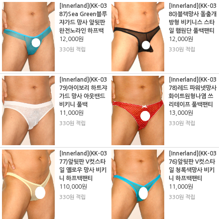
[Innerland](KK-03
[Innerland](KK-03
87)Sea Green블루
80)블랙망사 돌출개
쟈가드 망사 앞뒷판
방형 비키니스 스타
완전노라인 하프백
일 햄원단 풀백팬티
12,000원
12,000원
330원 적립
330원 적립
[Innerland](KK-03
[Innerland](KK-03
79)아이보리 하트쟈
78)레드 파워넷망사
가드 망사 아웃밴드
화이트원형나염 쓰
비키니 풀백
리테이프 풀백팬티
11,000원
13,000원
330원 적립
330원 적립
[Innerland](KK-03
[Innerland](KK-03
77)앞뒷판 V컷스타
76)앞뒷판 V컷스타
일 옐로우 망사 비키
일 청록색망사 비키
니 하프백팬티
니 하프백팬티
110,000원
11,000원
330원 적립
330원 적립