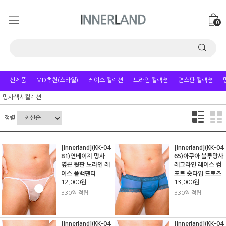
0
신제품
MD추천(스타일)
레이스 컬렉션
노라인 컬렉션
면스판 컬렉션
망사섹시컬렉션
정렬
[Innerland](KK-04
[Innerland](KK-04
81)연베이지 망사
65)아쿠아 블루망사
옆끈 뒷판 노라인 레
레그라인 레이스 컴
이스 풀백팬티
포트 숏타입 드로즈
12,000원
13,000원
330원 적립
330원 적립
[Innerland](KK-04
[Innerland](KK-04