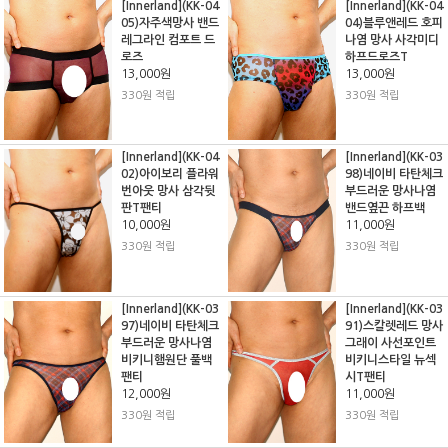
[Innerland](KK-04
[Innerland](KK-04
05)자주색망사 밴드
04)블루앤레드 호피
레그라인 컴포트 드
나염 망사 사각미디
로즈
하프드로즈T
13,000원
13,000원
330원 적립
330원 적립
[Innerland](KK-04
[Innerland](KK-03
02)아이보리 플라워
98)네이비 타탄체크
번아웃 망사 삼각뒷
부드러운 망사나염
판T팬티
밴드옆끈 하프백
10,000원
11,000원
330원 적립
330원 적립
[Innerland](KK-03
[Innerland](KK-03
97)네이비 타탄체크
91)스칼렛레드 망사
부드러운 망사나염
그래이 사선포인트
비키니햄원단 풀백
비키니스타일 뉴섹
팬티
시T팬티
12,000원
11,000원
330원 적립
330원 적립