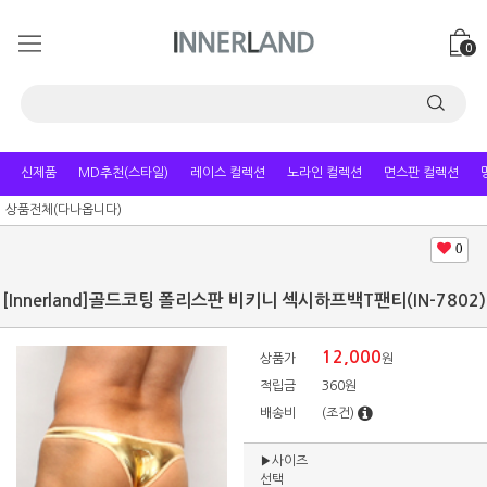
0
신제품
MD추천(스타일)
레이스 컬렉션
노라인 컬렉션
면스판 컬렉션
상품전체(다나옵니다)
0
[Innerland]골드코팅 폴리스판 비키니 섹시하프백T팬티(IN-7802)
12,000
상품가
원
적립금
360원
배송비
(조건)
▶사이즈
선택