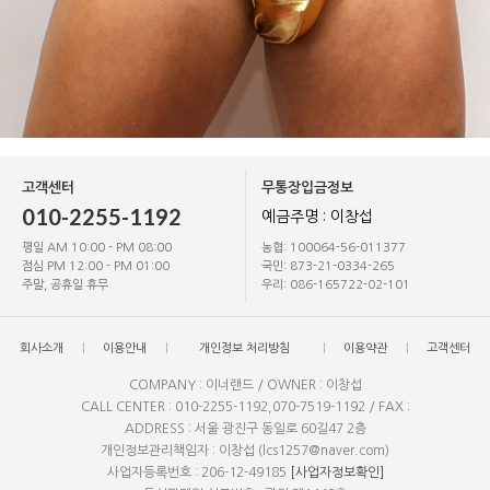
고객센터
무통장입금정보
010-2255-1192
예금주명 : 이창섭
평일 AM 10:00 - PM 08:00
농협: 100064-56-011377
점심 PM 12:00 - PM 01:00
국민: 873-21-0334-265
주말, 공휴일 휴무
우리: 086-165722-02-101
회사소개
이용안내
개인정보 처리방침
이용약관
고객센터
COMPANY : 이너랜드 / OWNER : 이창섭
CALL CENTER : 010-2255-1192,070-7519-1192 / FAX :
ADDRESS : 서울 광진구 동일로 60길47 2층
개인정보관리책임자 : 이창섭 (lcs1257@naver.com)
사업자등록번호 : 206-12-49185
[사업자정보확인]