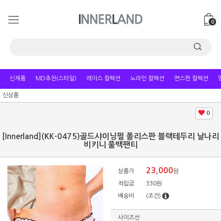
0
신제품
MD추천(스타일)
레이스 컬렉션
노라인 컬렉션
면스판 컬렉션
신상품
0
[Innerland](KK-0475)골드샤이닝펄 폴리스판 블랙테두리 날나리
비키니 풀백팬티
23,000
상품가
원
적립금
330원
배송비
(조건)
사이즈선