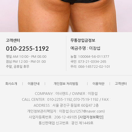
고객센터
무통장입금정보
010-2255-1192
예금주명 : 이창섭
평일 AM 10:00 - PM 08:00
농협: 100064-56-011377
점심 PM 12:00 - PM 01:00
국민: 873-21-0334-265
주말, 공휴일 휴무
우리: 086-165722-02-101
회사소개
이용안내
개인정보 처리방침
이용약관
고객센터
COMPANY : 이너랜드 / OWNER : 이창섭
CALL CENTER : 010-2255-1192,070-7519-1192 / FAX :
ADDRESS : 서울 광진구 동일로 60길47 2층
개인정보관리책임자 : 이창섭 (lcs1257@naver.com)
사업자등록번호 : 206-12-49185
[사업자정보확인]
통신판매업 신고번호 : 광진 제1449호