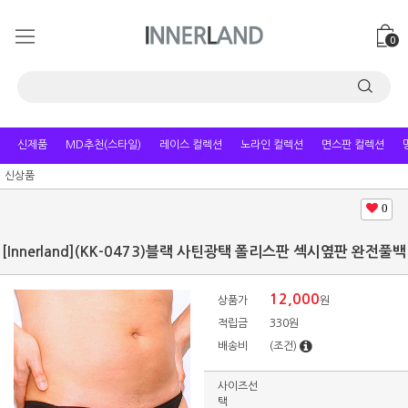
0
신제품
MD추천(스타일)
레이스 컬렉션
노라인 컬렉션
면스판 컬렉션
신상품
0
[Innerland](KK-0473)블랙 사틴광택 폴리스판 섹시옆판 완전풀백
12,000
상품가
원
적립금
330원
배송비
(조건)
사이즈선
택