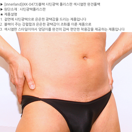
▶ [Innerland](KK-0473)블랙 사틴광택 폴리스판 섹시옆판 완전풀백
▶ 원단소재 : 사틴광택폴리스판
★ 제품설명
1. 겉면에 사틴광택으로 은은한 광택감을 드리는 제품입니다
2. 블랙이 주는 강렬함과 은은한 광택감이 조화를 이룬 제품으로
3. 섹시옆판 스타일이어서 엉덩이를 완전히 감싸 편안한 착용감을 제공하는 제품입니다