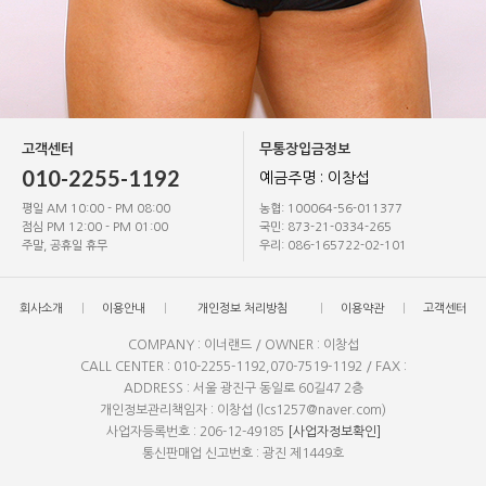
고객센터
무통장입금정보
010-2255-1192
예금주명 : 이창섭
평일 AM 10:00 - PM 08:00
농협: 100064-56-011377
점심 PM 12:00 - PM 01:00
국민: 873-21-0334-265
주말, 공휴일 휴무
우리: 086-165722-02-101
회사소개
이용안내
개인정보 처리방침
이용약관
고객센터
COMPANY : 이너랜드 / OWNER : 이창섭
CALL CENTER : 010-2255-1192,070-7519-1192 / FAX :
ADDRESS : 서울 광진구 동일로 60길47 2층
개인정보관리책임자 : 이창섭 (lcs1257@naver.com)
사업자등록번호 : 206-12-49185
[사업자정보확인]
통신판매업 신고번호 : 광진 제1449호