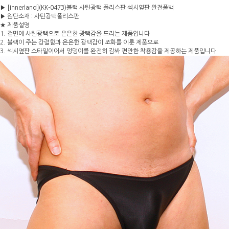
▶ [Innerland](KK-0473)블랙 사틴광택 폴리스판 섹시옆판 완전풀백
▶ 원단소재 : 사틴광택폴리스판
★ 제품설명
1. 겉면에 사틴광택으로 은은한 광택감을 드리는 제품입니다
2. 블랙이 주는 강렬함과 은은한 광택감이 조화를 이룬 제품으로
3. 섹시옆판 스타일이어서 엉덩이를 완전히 감싸 편안한 착용감을 제공하는 제품입니다