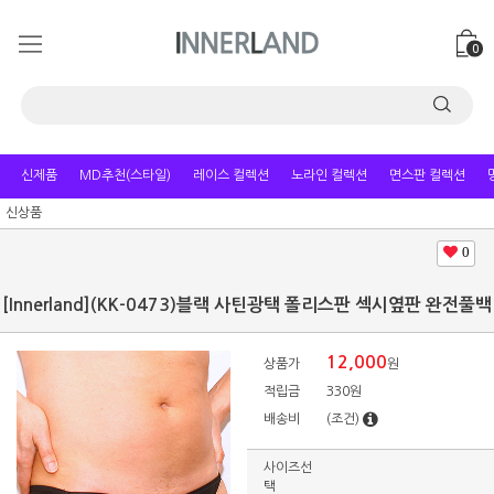
0
신제품
MD추천(스타일)
레이스 컬렉션
노라인 컬렉션
면스판 컬렉션
신상품
0
[Innerland](KK-0473)블랙 사틴광택 폴리스판 섹시옆판 완전풀백
12,000
상품가
원
적립금
330원
배송비
(조건)
사이즈선
택