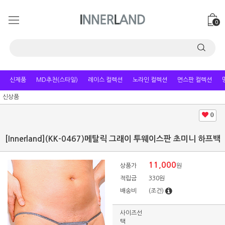
0
신제품
MD추천(스타일)
레이스 컬렉션
노라인 컬렉션
면스판 컬렉션
신상품
0
[Innerland](KK-0467)메탈릭 그래이 투웨이스판 초미니 하프백
11,000
상품가
원
적립금
330원
배송비
(조건)
사이즈선
택