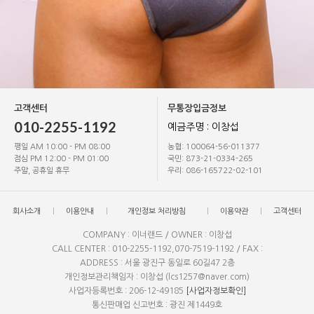
고객센터
무통장입금정보
010-2255-1192
예금주명 : 이창섭
평일 AM 10:00 - PM 08:00
농협: 100064-56-011377
점심 PM 12:00 - PM 01:00
국민: 873-21-0334-265
주말, 공휴일 휴무
우리: 086-165722-02-101
회사소개
이용안내
개인정보 처리방침
이용약관
고객센터
COMPANY : 이너랜드 / OWNER : 이창섭
CALL CENTER : 010-2255-1192,070-7519-1192 / FAX :
ADDRESS : 서울 광진구 동일로 60길47 2층
개인정보관리책임자 : 이창섭 (lcs1257@naver.com)
사업자등록번호 : 206-12-49185
[사업자정보확인]
통신판매업 신고번호 : 광진 제1449호