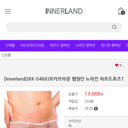
0
신제품
MD추천(스타일)
레이스 컬렉션
노라인 컬렉션
면스판 컬렉션
신상품
0
[Innerland](KK-0466)모카브라운 햄원단 노라인 하프드로즈T
13,000
상품가
원
적립금
330원
배송비
(조건)
사이즈선
택