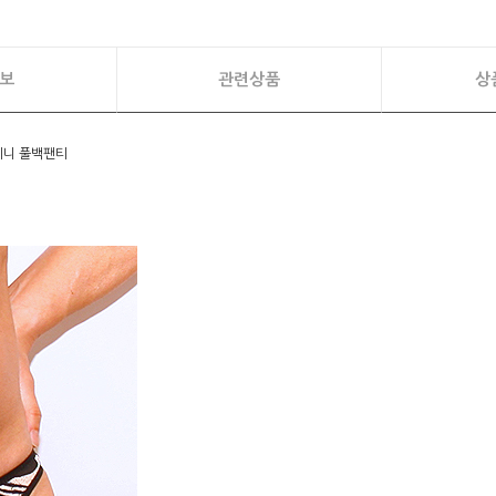
보
관련상품
상
비키니 풀백팬티