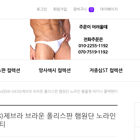
로그인
회원가입
장바구니
0
마이페이지
스판 컬렉션
망사섹시 컬렉션
저중심ST 컬렉션
rland](KK-0438)제브라 브라운 폴리스판 햄원단 노라인 볼륨형 비키니 풀백팬티
-0438)제브라 브라운 폴리스판 햄원단 노라인
티