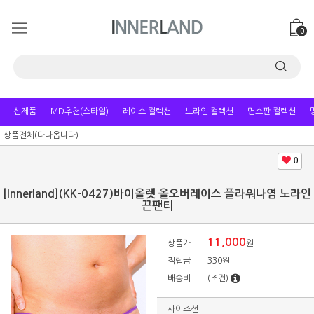
0
신제품
MD추천(스타일)
레이스 컬렉션
노라인 컬렉션
면스판 컬렉션
상품전체(다나옵니다)
0
[Innerland](KK-0427)바이올렛 올오버레이스 플라워나염 노라인
끈팬티
11,000
상품가
원
적립금
330원
배송비
(조건)
사이즈선