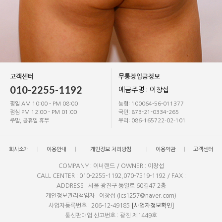
고객센터
무통장입금정보
010-2255-1192
예금주명 : 이창섭
평일 AM 10:00 - PM 08:00
농협: 100064-56-011377
점심 PM 12:00 - PM 01:00
국민: 873-21-0334-265
주말, 공휴일 휴무
우리: 086-165722-02-101
회사소개
이용안내
개인정보 처리방침
이용약관
고객센터
COMPANY : 이너랜드 / OWNER : 이창섭
CALL CENTER : 010-2255-1192,070-7519-1192 / FAX :
ADDRESS : 서울 광진구 동일로 60길47 2층
개인정보관리책임자 : 이창섭 (lcs1257@naver.com)
사업자등록번호 : 206-12-49185
[사업자정보확인]
통신판매업 신고번호 : 광진 제1449호