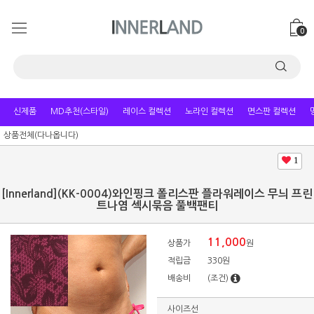
0
신제품
MD추천(스타일)
레이스 컬렉션
노라인 컬렉션
면스판 컬렉션
상품전체(다나옵니다)
1
[Innerland](KK-0004)와인핑크 폴리스판 플라워레이스 무늬 프린
트나염 섹시묶음 풀백팬티
11,000
상품가
원
적립금
330원
배송비
(조건)
사이즈선