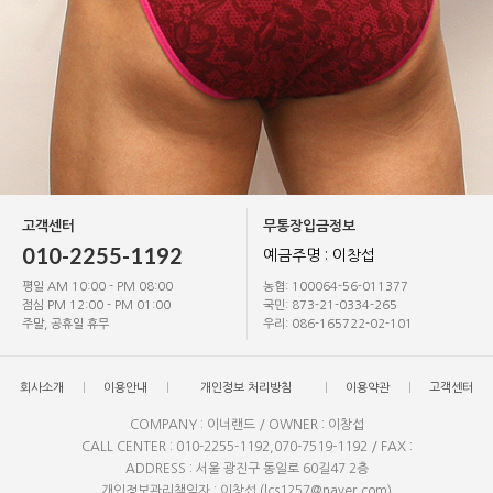
고객센터
무통장입금정보
010-2255-1192
예금주명 : 이창섭
평일 AM 10:00 - PM 08:00
농협: 100064-56-011377
점심 PM 12:00 - PM 01:00
국민: 873-21-0334-265
주말, 공휴일 휴무
우리: 086-165722-02-101
회사소개
이용안내
개인정보 처리방침
이용약관
고객센터
COMPANY : 이너랜드 / OWNER : 이창섭
CALL CENTER : 010-2255-1192,070-7519-1192 / FAX :
ADDRESS : 서울 광진구 동일로 60길47 2층
개인정보관리책임자 : 이창섭 (lcs1257@naver.com)