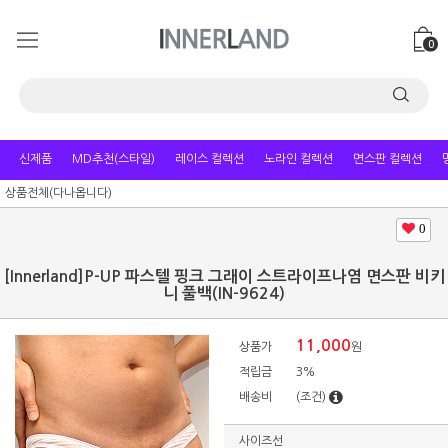
0
신제품
MD추천(스타일)
레이스 컬렉션
노라인 컬렉션
면스판 컬렉션
상품전체(다나옵니다)
0
[Innerland]P-UP 파스텔 핑크 그래이 스트라이프나염 면스판 비키
니 풀백(IN-9624)
11,000
상품가
원
적립금
3%
배송비
(조건)
사이즈선