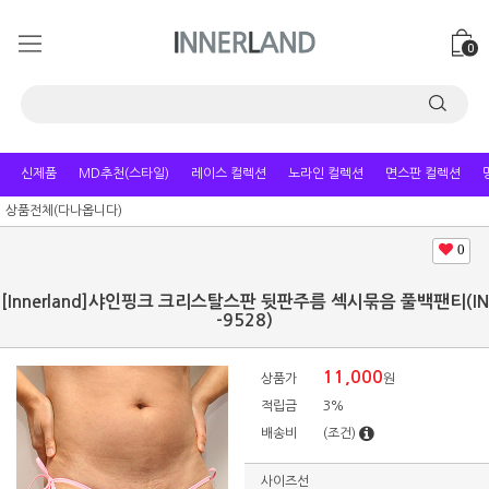
0
신제품
MD추천(스타일)
레이스 컬렉션
노라인 컬렉션
면스판 컬렉션
상품전체(다나옵니다)
0
[Innerland]샤인핑크 크리스탈스판 뒷판주름 섹시묶음 풀백팬티(IN
-9528)
11,000
상품가
원
적립금
3%
배송비
(조건)
사이즈선