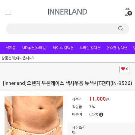
0
신제품
MD추천(스타일)
레이스 컬렉션
노라인 컬렉션
면스판 컬렉션
상품전체(다나옵니다)
0
[Innerland]오렌지 투톤레이스 섹시묶음 뉴섹시T팬티(IN-9526)
11,000
상품가
원
적립금
3%
배송비
(조건)
사이즈선
택