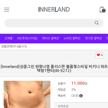
0
신제품
MD추천(스타일)
레이스 컬렉션
노라인 컬렉션
면스판 컬렉션
상품전체(다나옵니다)
0
[Innerland]상큼그린 원형나염 폴리스판 볼륨형스타일 비키니 하프
백형T팬티(IN-9272)
11,000
상품가
원
적립금
3%
배송비
(조건)
사이즈선