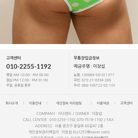
고객센터
무통장입금정보
010-2255-1192
예금주명 : 이창섭
평일 AM 10:00 - PM 08:00
농협: 100064-56-011377
점심 PM 12:00 - PM 01:00
국민: 873-21-0334-265
주말, 공휴일 휴무
우리: 086-165722-02-101
회사소개
이용안내
개인정보 처리방침
이용약관
고객센터
COMPANY : 이너랜드 / OWNER : 이창섭
CALL CENTER : 010-2255-1192,070-7519-1192 / FAX :
ADDRESS : 서울 광진구 동일로 60길47 2층
개인정보관리책임자 : 이창섭 (lcs1257@naver.com)