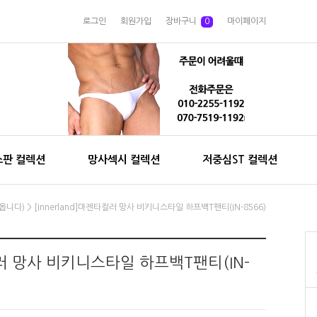
로그인
회원가입
장바구니
0
마이페이지
스판 컬렉션
망사섹시 컬렉션
저중심ST 컬렉션
옵니다)
> [Innerland]마젠타컬러 망사 비키니스타일 하프백T팬티(IN-8566)
타컬러 망사 비키니스타일 하프백T팬티(IN-