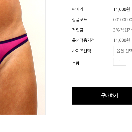
판매가
11,000원
상품코드
00100000
적립금
3%적립가
옵션적용가격
11,000
원
사이즈선택
수량
구매하기