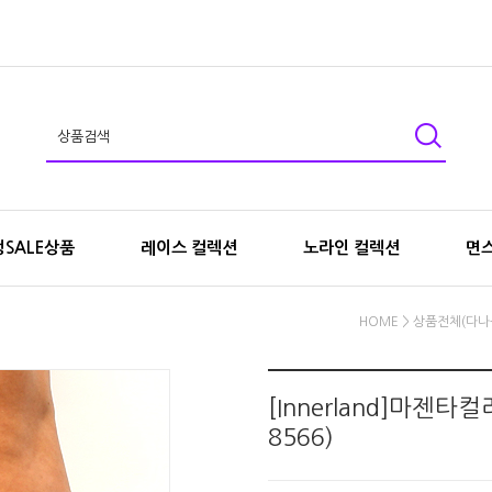
SALE상품
레이스 컬렉션
노라인 컬렉션
면
HOME
>
상품전체(다나
[Innerland]마젠
8566)